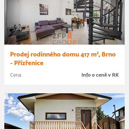
Prodej rodinného domu 417 m², Brno
- Přízřenice
Cena
Info o ceně v RK