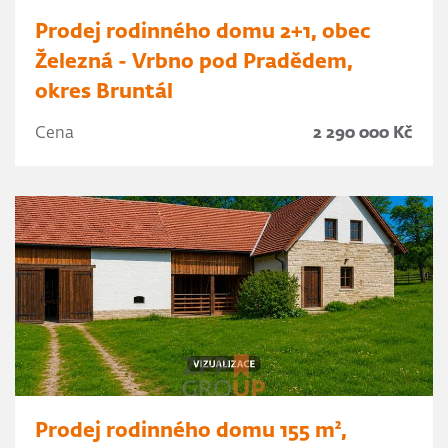
Prodej rodinného domu 2+1, obec
Železná - Vrbno pod Pradědem,
okres Bruntál
Cena
2 290 000 Kč
Prodej rodinného domu 155 m²,