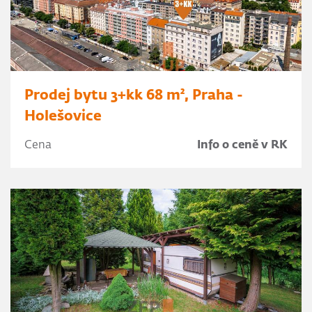
Prodej bytu 3+kk 68 m², Praha -
Holešovice
Cena
Info o ceně v RK