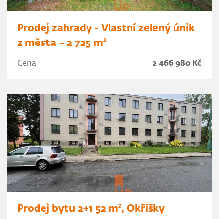
Prodej zahrady - Vlastní zelený únik
z města – 2 725 m²
Cena
2 466 980 Kč
Prodej bytu 2+1 52 m², Okříšky