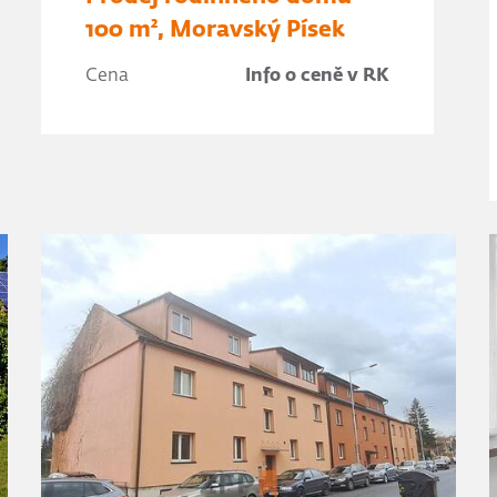
100 m², Moravský Písek
Cena
Info o ceně v RK