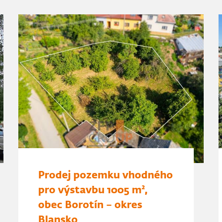
Prodej pozemku vhodného
pro výstavbu 1005 m²,
obec Borotín – okres
Blansko