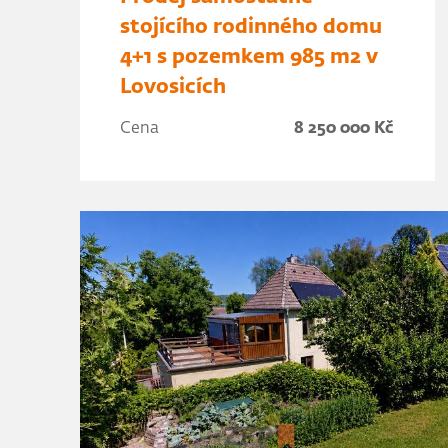
stojícího rodinného domu
4+1 s pozemkem 985 m2 v
Lovosicích
Cena
8 250 000 Kč