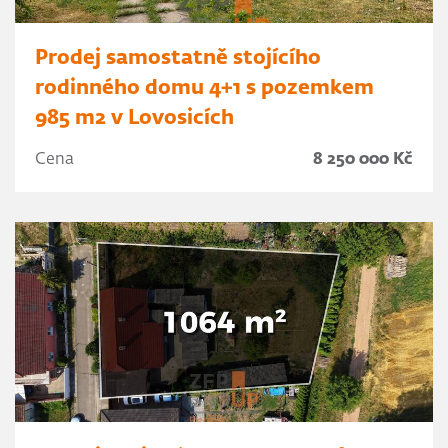
Prodej samostatně stojícího
rodinného domu 4+1 s pozemkem
985 m2 v Lovosicích
Cena
8 250 000 Kč