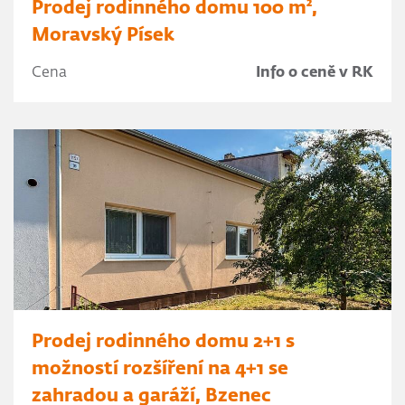
Prodej rodinného domu 100 m²,
Moravský Písek
Cena
Info o ceně v RK
Prodej rodinného domu 2+1 s
možností rozšíření na 4+1 se
zahradou a garáží, Bzenec