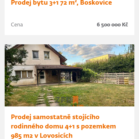
Prodej bytu 3+1 72 m², Boskovice
Cena
6 500 000 Kč
Prodej samostatně stojícího
rodinného domu 4+1 s pozemkem
985 m2 v Lovosicích