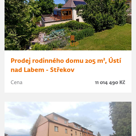
Prodej rodinného domu 205 m², Ústí
nad Labem - Střekov
Cena
11 014 490 Kč