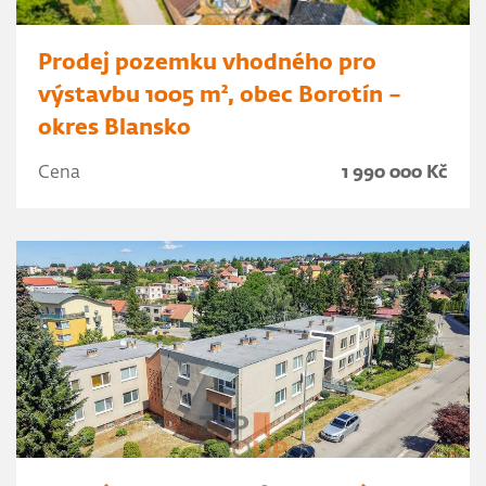
Prodej pozemku vhodného pro
výstavbu 1005 m², obec Borotín –
okres Blansko
Cena
1 990 000 Kč