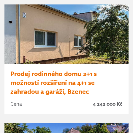
Prodej rodinného domu 2+1 s
možností rozšíření na 4+1 se
zahradou a garáží, Bzenec
Cena
4 242 000 Kč