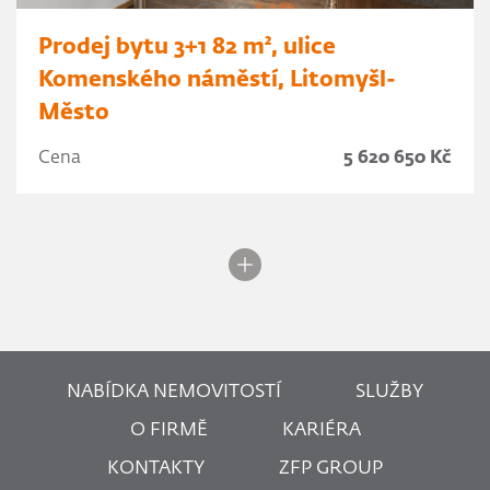
Prodej bytu 3+1 82 m², ulice
Komenského náměstí, Litomyšl-
Město
Cena
5 620 650 Kč
NABÍDKA NEMOVITOSTÍ
SLUŽBY
O FIRMĚ
KARIÉRA
KONTAKTY
ZFP GROUP