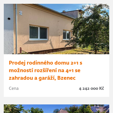
Prodej rodinného domu 2+1 s
možností rozšíření na 4+1 se
zahradou a garáží, Bzenec
Cena
4 242 000 Kč