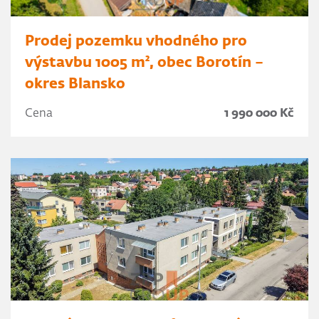
Prodej pozemku vhodného pro
výstavbu 1005 m², obec Borotín –
okres Blansko
Cena
1 990 000 Kč