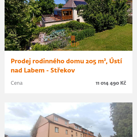
Prodej rodinného domu 205 m², Ústí
nad Labem - Střekov
Cena
11 014 490 Kč