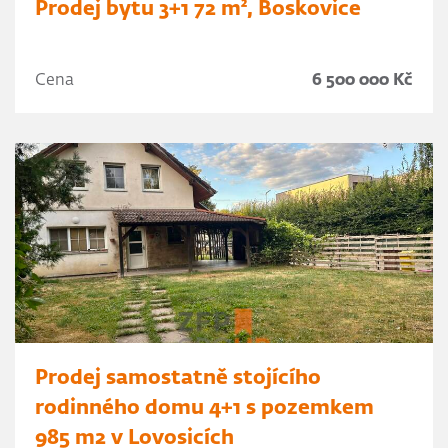
Prodej bytu 3+1 72 m², Boskovice
Cena
6 500 000 Kč
Prodej samostatně stojícího
rodinného domu 4+1 s pozemkem
985 m2 v Lovosicích