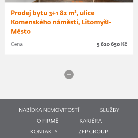
Prodej bytu 3+1 82 m², ulice
Komenského náměstí, Litomyšl-
Město
Cena
5 620 650 Kč
NABÍDKA NEMOVITOSTÍ
SLUŽBY
O FIRMĚ
KARIÉRA
KONTAKTY
ZFP GROUP