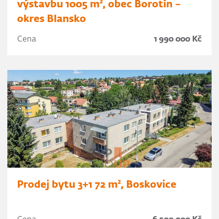
výstavbu 1005 m², obec Borotín –
okres Blansko
Cena
1 990 000 Kč
Prodej bytu 3+1 72 m², Boskovice