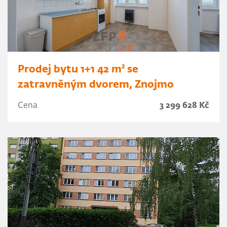
Prodej bytu 1+1 42 m² se
zatravněným dvorem, Znojmo
Cena
3 299 628 Kč