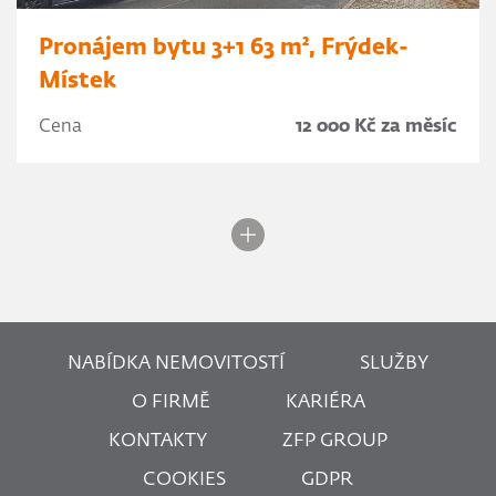
Pronájem bytu 3+1 63 m², Frýdek-
Místek
Cena
12 000 Kč za měsíc
NABÍDKA NEMOVITOSTÍ
SLUŽBY
O FIRMĚ
KARIÉRA
KONTAKTY
ZFP GROUP
COOKIES
GDPR