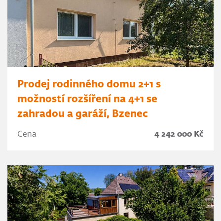
Prodej rodinného domu 2+1 s
možností rozšíření na 4+1 se
zahradou a garáží, Bzenec
Cena
4 242 000 Kč