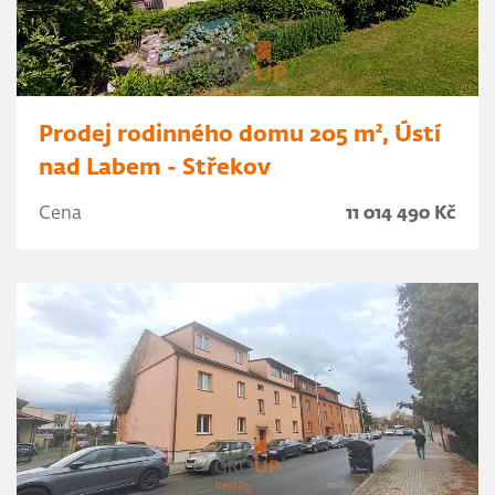
Prodej rodinného domu 205 m², Ústí
nad Labem - Střekov
Cena
11 014 490 Kč