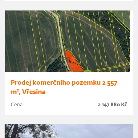
Prodej komerčního pozemku 2 557
m², Vřesina
Cena
2 147 880 Kč