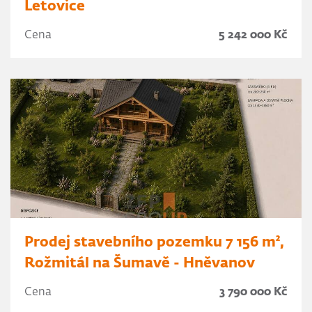
Letovice
Cena
5 242 000 Kč
Prodej stavebního pozemku 7 156 m²,
Rožmitál na Šumavě - Hněvanov
Cena
3 790 000 Kč