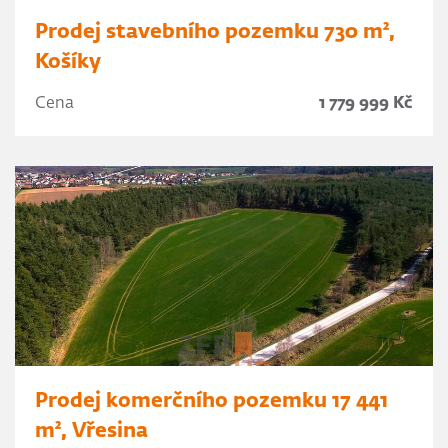
Prodej stavebního pozemku 730 m²,
Košíky
Cena
1 779 999 Kč
Prodej komerčního pozemku 17 441
m², Vřesina