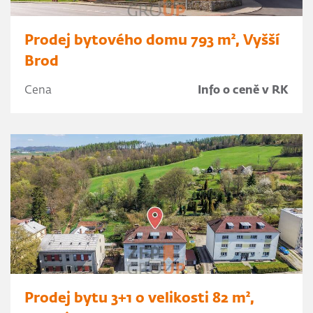
Prodej bytového domu 793 m², Vyšší
Brod
Cena
Info o ceně v RK
Prodej bytu 3+1 o velikosti 82 m²,