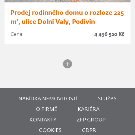
Prodej rodinného domu o rozloze 225
m², ulice Dolní Valy, Podivín
Cena
4 496 520 Kč
NABÍDKA NEMOVITOSTÍ
SLUŽBY
O FIRMĚ
KARIÉRA
KONTAKTY
ZFP GROUP
COOKIES
GDPR