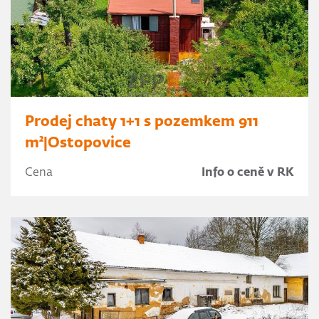
Prodej chaty 1+1 s pozemkem 911
m²|Ostopovice
Cena
Info o ceně v RK