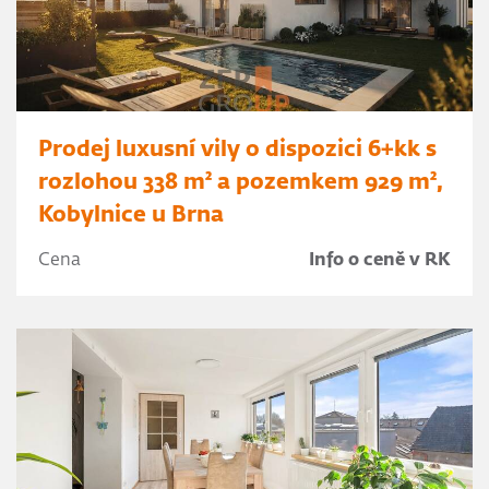
Prodej luxusní vily o dispozici 6+kk s
rozlohou 338 m² a pozemkem 929 m²,
Kobylnice u Brna
Cena
Info o ceně v RK