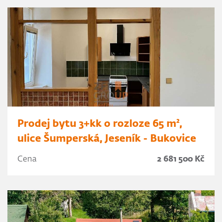
Prodej bytu 3+kk o rozloze 65 m²,
ulice Šumperská, Jeseník - Bukovice
Cena
2 681 500 Kč