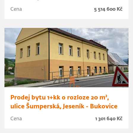
Cena
5 514 600 Kč
Prodej bytu 1+kk o rozloze 20 m²,
ulice Šumperská, Jeseník - Bukovice
Cena
1 301 640 Kč