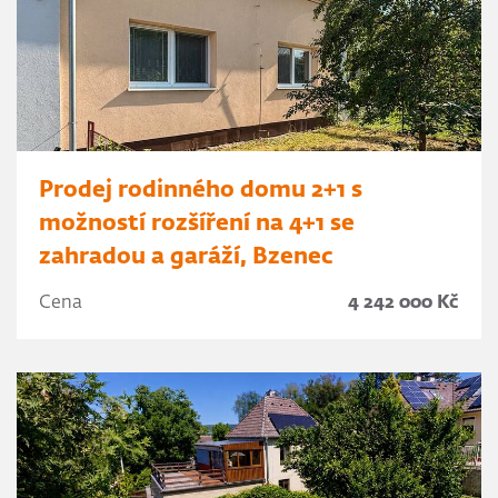
Prodej rodinného domu 2+1 s
možností rozšíření na 4+1 se
zahradou a garáží, Bzenec
Cena
4 242 000 Kč