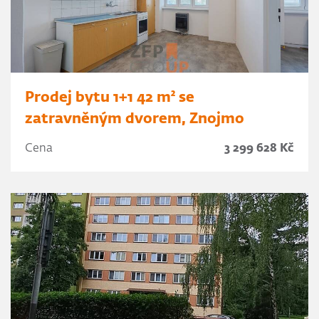
Prodej bytu 1+1 42 m² se
zatravněným dvorem, Znojmo
Cena
3 299 628 Kč