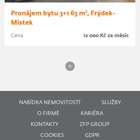
Pronájem bytu 3+1 63 m², Frýdek-
Místek
Cena
12 000 Kč za měsíc
NABÍDKA NEMOVITOSTÍ
SLUŽBY
O FIRMĚ
KARIÉRA
KONTAKTY
ZFP GROUP
COOKIES
GDPR