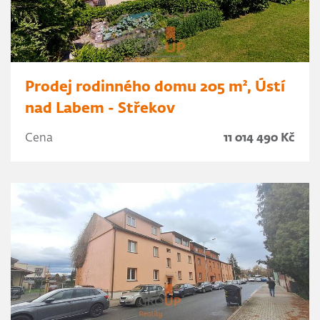
Prodej rodinného domu 205 m², Ústí
nad Labem - Střekov
Cena
11 014 490 Kč