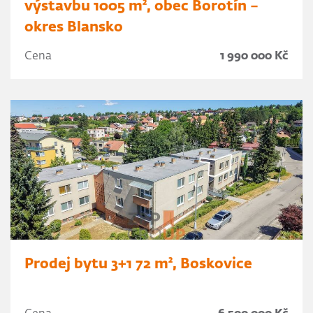
výstavbu 1005 m², obec Borotín –
okres Blansko
Cena
1 990 000 Kč
Prodej bytu 3+1 72 m², Boskovice