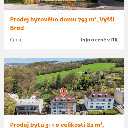
Prodej bytového domu 793 m², Vyšší
Brod
Cena
Info o ceně v RK
Prodej bytu 3+1 o velikosti 82 m²,