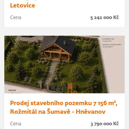
Letovice
Cena
5 242 000 Kč
Prodej stavebního pozemku 7 156 m²,
Rožmitál na Šumavě - Hněvanov
Cena
3 790 000 Kč