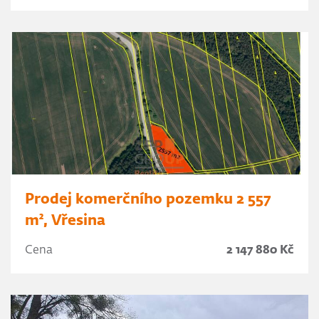
Prodej komerčního pozemku 2 557
m², Vřesina
Cena
2 147 880 Kč