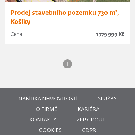
Prodej stavebního pozemku 730 m²,
Košíky
Cena
1 779 999 Kč
NABÍDKA NEMOVITOSTÍ
SLUŽBY
O FIRMĚ
KARIÉRA
KONTAKTY
ZFP GROUP
COOKIES
GDPR