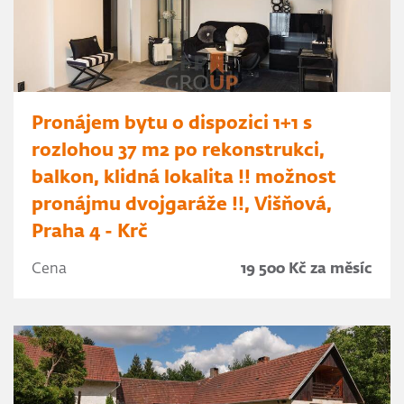
Pronájem bytu o dispozici 1+1 s
rozlohou 37 m2 po rekonstrukci,
balkon, klidná lokalita !! možnost
pronájmu dvojgaráže !!, Višňová,
Praha 4 - Krč
Cena
19 500 Kč za měsíc