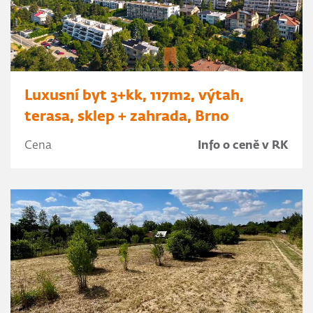
Luxusní byt 3+kk, 117m2, výtah,
terasa, sklep + zahrada, Brno
Cena
Info o ceně v RK