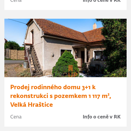
Cena
Info o ceně v RK
Prodej rodinného domu 3+1 k
rekonstrukci s pozemkem 1 117 m²,
Velká Hraštice
Cena
Info o ceně v RK