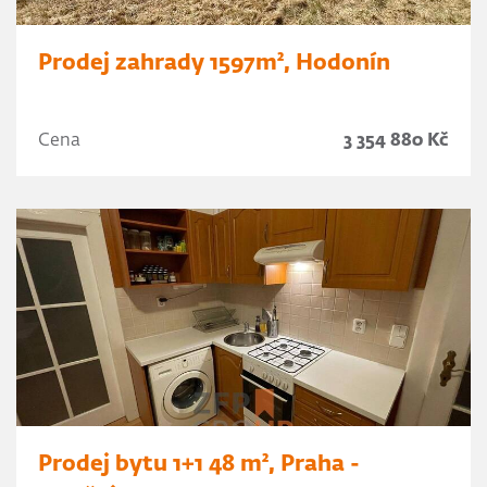
Prodej zahrady 1597m², Hodonín
Cena
3 354 880 Kč
Prodej bytu 1+1 48 m², Praha -