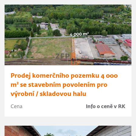
Prodej komerčního pozemku 4 000
m² se stavebním povolením pro
výrobní / skladovou halu
Cena
Info o ceně v RK