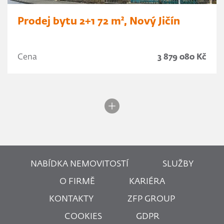
Prodej bytu 2+1 72 m², Nový Jičín
Cena
3 879 080 Kč
NABÍDKA NEMOVITOSTÍ
SLUŽBY
O FIRMĚ
KARIÉRA
KONTAKTY
ZFP GROUP
COOKIES
GDPR