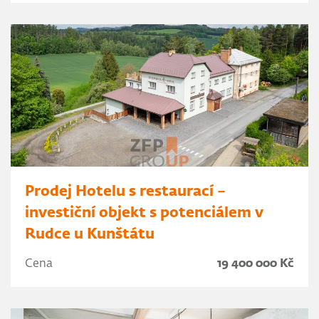
Prodej Hotelu s restaurací –
investiční objekt s potenciálem v
Rudce u Kunštátu
Cena
19 400 000 Kč