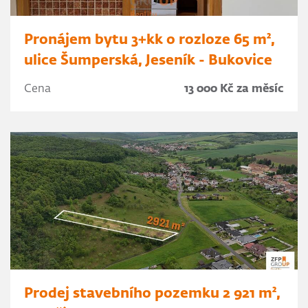
Pronájem bytu 3+kk o rozloze 65 m²,
ulice Šumperská, Jeseník - Bukovice
Cena
13 000 Kč za měsíc
Prodej stavebního pozemku 2 921 m²,