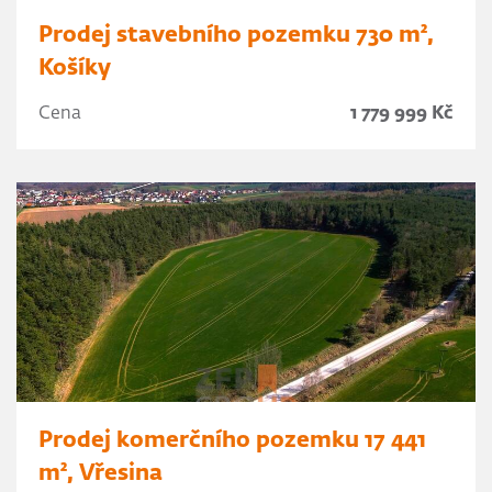
Prodej stavebního pozemku 730 m²,
Košíky
Cena
1 779 999 Kč
Prodej komerčního pozemku 17 441
m², Vřesina