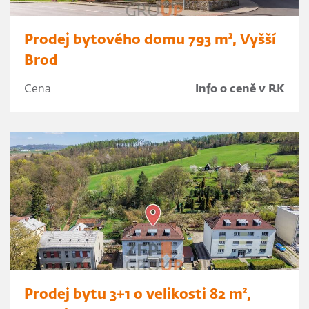
Prodej bytového domu 793 m², Vyšší
Brod
Cena
Info o ceně v RK
Prodej bytu 3+1 o velikosti 82 m²,