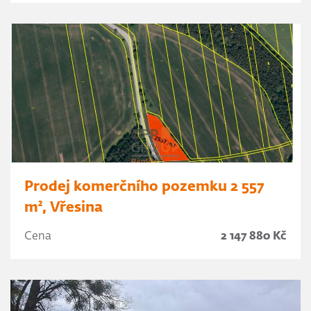
Prodej komerčního pozemku 2 557
m², Vřesina
Cena
2 147 880 Kč