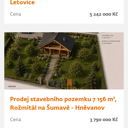
Letovice
Cena
5 242 000 Kč
Prodej stavebního pozemku 7 156 m²,
Rožmitál na Šumavě - Hněvanov
Cena
3 790 000 Kč