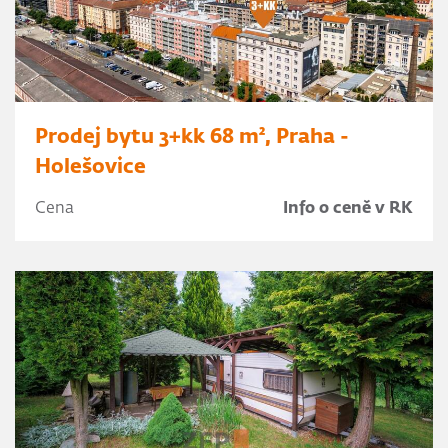
Prodej bytu 3+kk 68 m², Praha -
Holešovice
Cena
Info o ceně v RK