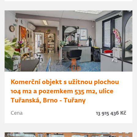
Komerční objekt s užitnou plochou
104 m2 a pozemkem 535 m2, ulice
Tuřanská, Brno - Tuřany
Cena
13 915 436 Kč