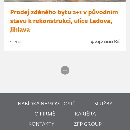
Prodej zděného bytu 2+1 v původním
stavu k rekonstrukci, ulice Ladova,
Jihlava
Cena
4 242 000 Kč
NABÍDKA NEMOVITOSTÍ
SLUŽBY
O FIRMĚ
KARIÉRA
KONTAKTY
ZFP GROUP