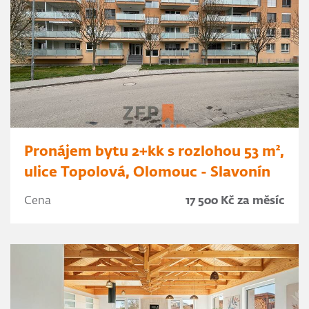
Pronájem bytu 2+kk s rozlohou 53 m²,
ulice Topolová, Olomouc - Slavonín
Cena
17 500 Kč za měsíc