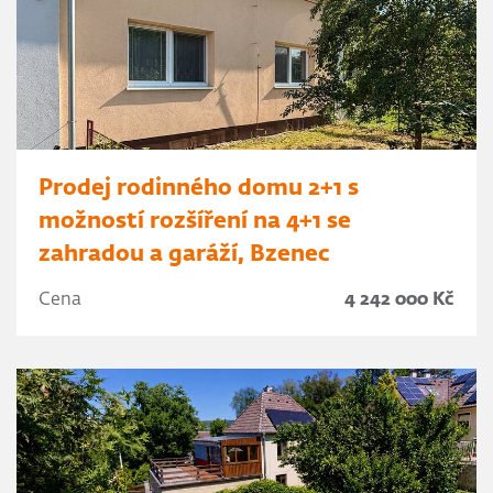
Prodej rodinného domu 2+1 s
možností rozšíření na 4+1 se
zahradou a garáží, Bzenec
Cena
4 242 000 Kč