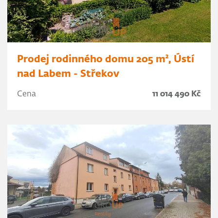
Prodej rodinného domu 205 m², Ústí
nad Labem - Střekov
Cena
11 014 490 Kč