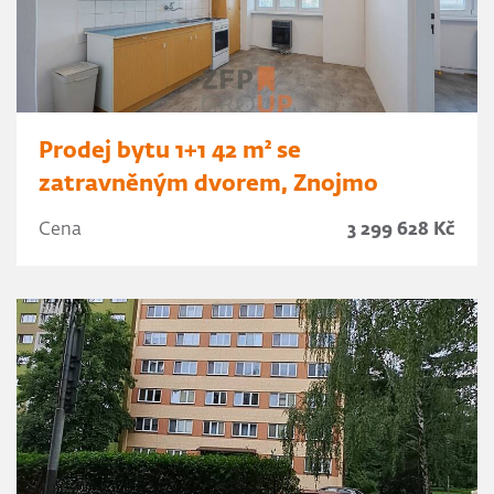
Prodej bytu 1+1 42 m² se
zatravněným dvorem, Znojmo
Cena
3 299 628 Kč