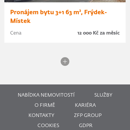
Pronájem bytu 3+1 63 m², Frýdek-
Místek
Cena
12 000 Kč za měsíc
NABÍDKA NEMOVITOSTÍ
SLUŽBY
O FIRMĚ
KARIÉRA
KONTAKTY
ZFP GROUP
COOKIES
GDPR