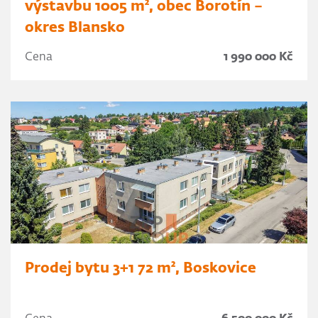
výstavbu 1005 m², obec Borotín –
okres Blansko
Cena
1 990 000 Kč
Prodej bytu 3+1 72 m², Boskovice