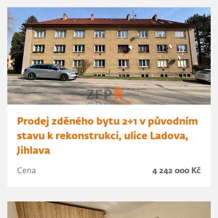
Prodej zděného bytu 2+1 v původním
stavu k rekonstrukci, ulice Ladova,
Jihlava
Cena
4 242 000 Kč