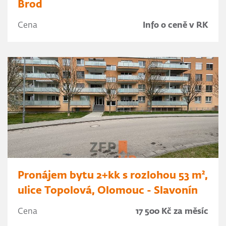
Brod
Cena
Info o ceně v RK
Pronájem bytu 2+kk s rozlohou 53 m²,
ulice Topolová, Olomouc - Slavonín
Cena
17 500 Kč za měsíc