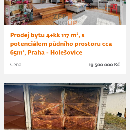
Prodej bytu 4+kk 117 m², s
potenciálem půdního prostoru cca
65m², Praha - Holešovice
Cena
19 500 000 Kč