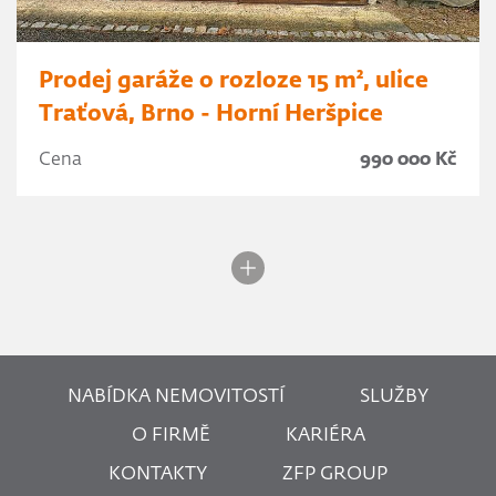
Prodej garáže o rozloze 15 m², ulice
Traťová, Brno - Horní Heršpice
Cena
990 000 Kč
NABÍDKA NEMOVITOSTÍ
SLUŽBY
O FIRMĚ
KARIÉRA
KONTAKTY
ZFP GROUP