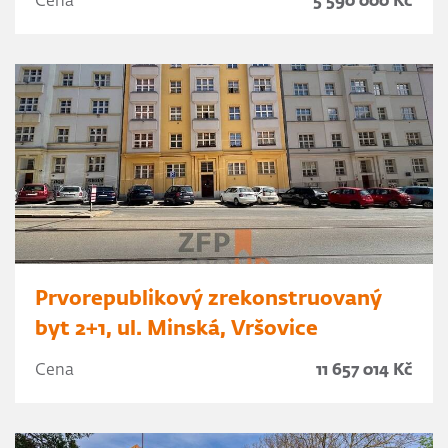
Cena
5 590 000 Kč
Prvorepublikový zrekonstruovaný
byt 2+1, ul. Minská, Vršovice
Cena
11 657 014 Kč