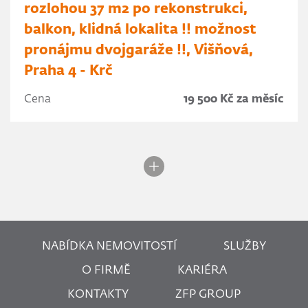
rozlohou 37 m2 po rekonstrukci,
balkon, klidná lokalita !! možnost
pronájmu dvojgaráže !!, Višňová,
Praha 4 - Krč
Cena
19 500 Kč za měsíc
NABÍDKA NEMOVITOSTÍ
SLUŽBY
O FIRMĚ
KARIÉRA
KONTAKTY
ZFP GROUP