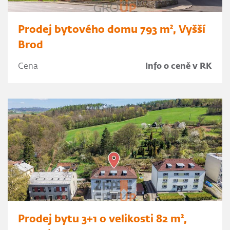
Prodej bytového domu 793 m², Vyšší
Brod
Cena
Info o ceně v RK
Prodej bytu 3+1 o velikosti 82 m²,