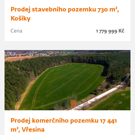
Prodej stavebního pozemku 730 m²,
Košíky
Cena
1 779 999 Kč
Prodej komerčního pozemku 17 441
m², Vřesina