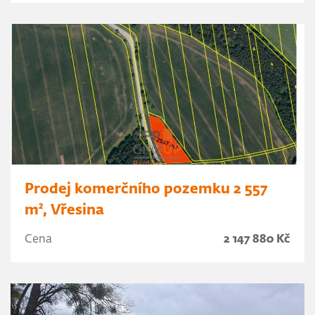
Prodej komerčního pozemku 2 557
m², Vřesina
Cena
2 147 880 Kč