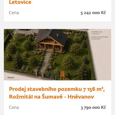
Letovice
Cena
5 242 000 Kč
Prodej stavebního pozemku 7 156 m²,
Rožmitál na Šumavě - Hněvanov
Cena
3 790 000 Kč