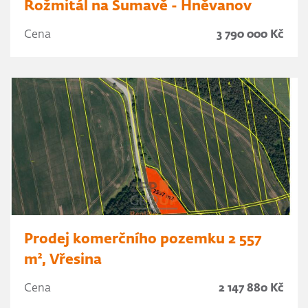
Rožmitál na Šumavě - Hněvanov
Cena
3 790 000 Kč
Prodej komerčního pozemku 2 557
m², Vřesina
Cena
2 147 880 Kč